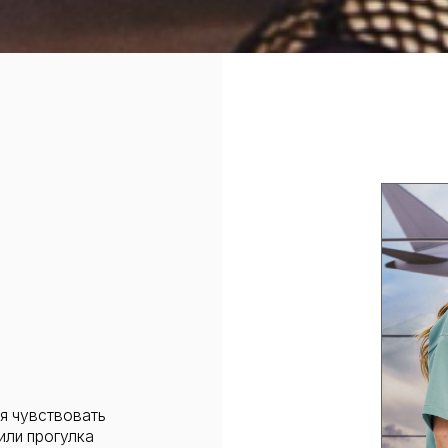
вовать
огулка
рким
риалам,
и видео.