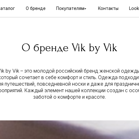
О бренде
О бренде
Покупателям
Покупателям
Контакты
Контакты
Lookbook
Lookbook
О бренде Vik by Vik
Vik – это молодой российский бренд женской одежды,
 сочетает в себе комфорт и стиль. Одежда подходит
шествий, повседневной носки и даже для праздничных
ий. Каждый элемент нашей коллекции создан с особой
заботой о комфорте и красоте.