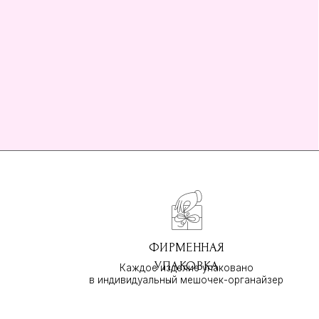
ФИРМЕННАЯ
УПАКОВКА
Каждое изделие упаковано
в индивидуальный мешочек-органайзер
ПОКУПАТЕЛЯМ
О бренде
Оплата и доставка
Возврат и обмен
Оптовым покупателям
Контакты
Путешествуем вместе
Блог о путешествиях