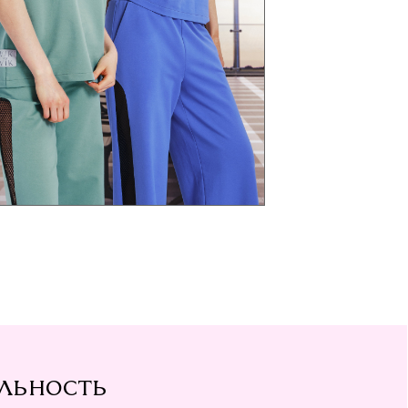
ь
олько про стиль, но и
пользовать один и тот
ономя место в своём
я одежда, ограниченного
вать себя особенной.
оду, креатив и