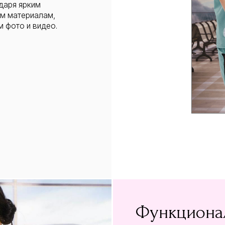
Функциональност
Каждая вещь из нашей коллекции не т
про функциональность. Вы можете ис
же наряд в различных вариациях, эк
багаже. Vik by Vik – это дизайнерска
тиража, в которой вы будете чувство
Vik by Vik – это про внутреннюю своб
путешествия.