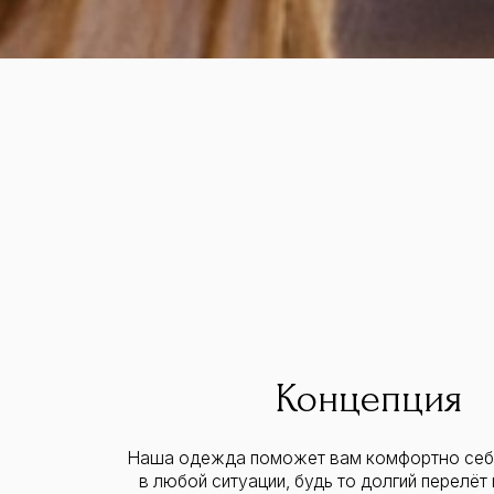
Концепция
Наша одежда поможет вам комфортно себя чувст
в любой ситуации, будь то долгий перелёт или пр
по незнакомым улицам городов. А благодаря я
и гармоничным цветам и высококачественным мате
вы будете выглядеть ярко и стильно на любом фото 