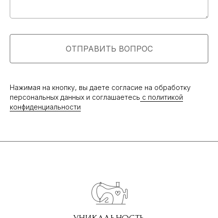
О бренде
Оплата и доставка
Возврат и обмен
ОТПРАВИТЬ ВОПРОС
Оптовым покупателям
Контакты
Путешествуем вместе
Нажимая на кнопку, вы даете согласие на обработку
Блог о путешествиях
персональных данных и соглашаетесь
c политикой
Договор оферты
конфиденциальности
Политика конфиденциальности
РАЗРАБОТКА
2023 © Vik by Vik
САЙТА