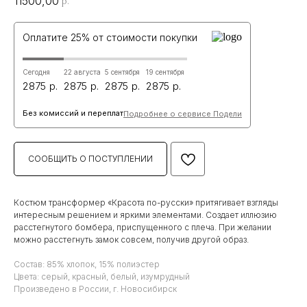
11500,00
р.
Оплатите 25% от стоимости покупки
Сегодня
22 августа
5 сентября
19 сентября
2875
2875
2875
2875
Без комиссий и переплат
Подробнее о сервисе Подели
СООБЩИТЬ О ПОСТУПЛЕНИИ
Костюм трансформер «Красота по-русски» притягивает взгляды
интересным решением и яркими элементами. Создает иллюзию
расстегнутого бомбера, приспущенного с плеча. При желании
можно расстегнуть замок совсем, получив другой образ.
Состав: 85% хлопок, 15% полиэстер
Цвета: серый, красный, белый, изумрудный
Произведено в России, г. Новосибирск