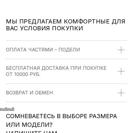
УНИКАЛЬНОСТЬ
МЫ ПРЕДЛАГАЕМ КОМФОРТНЫЕ ДЛЯ
Мы тщательно продумываем дизайн каждой
ВАС УСЛОВИЯ ПОКУПКИ
модели, что бы вы были неповторимы
ОПЛАТА ЧАСТЯМИ – ПОДЕЛИ
ДОСТАВКА С ПРИМЕРКОЙ
БЕСПЛАТНАЯ ДОСТАВКА ПРИ ПОКУПКЕ
ОТ 10000 РУБ.
Доставим ваш заказ в любую точку России. Оплата
после примерки
ВОЗВРАТ И ОБМЕН
null
null
ФИРМЕННАЯ УПАКОВКА
СОМНЕВАЕТЕСЬ В ВЫБОРЕ РАЗМЕРА
Каждое изделие упаковано
ИЛИ МОДЕЛИ?
в индивидуальный мешочек-органайзер