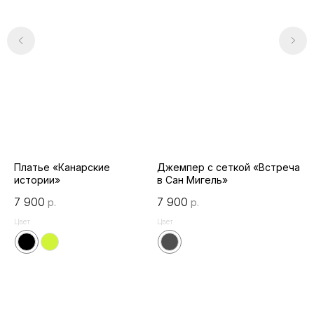
й
Платье «Канарские
Джемпер с сеткой «Встреча
Ло
истории»
в Сан Мигель»
4 
7 900
7 900
р.
р.
Цве
Цвет
Цвет