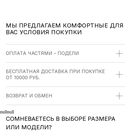
УНИКАЛЬНОСТЬ
МЫ ПРЕДЛАГАЕМ КОМФОРТНЫЕ ДЛЯ
Мы тщательно продумываем дизайн каждой
ВАС УСЛОВИЯ ПОКУПКИ
модели, что бы вы были неповторимы
ОПЛАТА ЧАСТЯМИ – ПОДЕЛИ
ДОСТАВКА С ПРИМЕРКОЙ
БЕСПЛАТНАЯ ДОСТАВКА ПРИ ПОКУПКЕ
Доставим ваш заказ в любую точку России. Оплата
ОТ 10000 РУБ.
после примерки
ВОЗВРАТ И ОБМЕН
null
null
ФИРМЕННАЯ УПАКОВКА
СОМНЕВАЕТЕСЬ В ВЫБОРЕ РАЗМЕРА
Каждое изделие упаковано
ИЛИ МОДЕЛИ?
в индивидуальный мешочек-органайзер