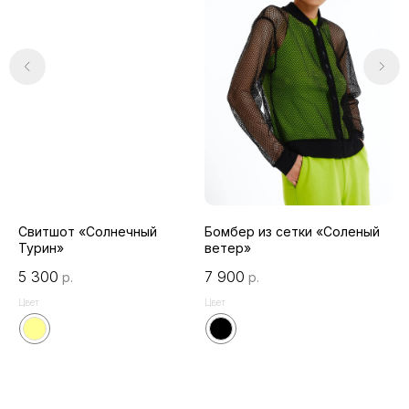
Свитшот «Солнечный
Бомбер из сетки «Соленый
Фу
Турин»
ветер»
5 
5 300
7 900
р.
р.
Цве
Цвет
Цвет