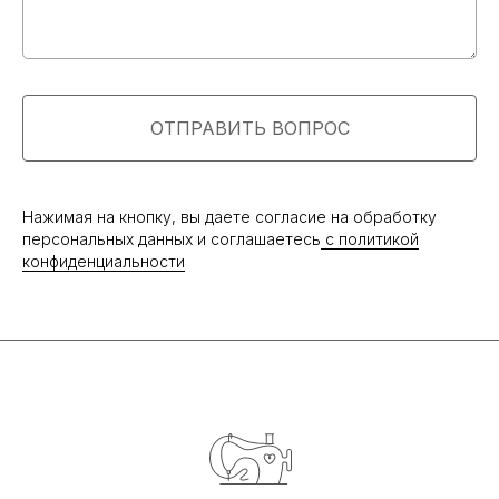
ПОКУПАТЕЛЯМ
О бренде
Оплата и доставка
Возврат и обмен
ОТПРАВИТЬ ВОПРОС
Оптовым покупателям
Контакты
Путешествуем вместе
Нажимая на кнопку, вы даете согласие на обработку
Блог о путешествиях
персональных данных и соглашаетесь
c политикой
Договор оферты
конфиденциальности
Политика конфиденциальности
РАЗРАБОТКА
2023 © Vik by Vik
САЙТА