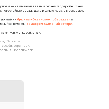
орцовка — незаменимая вещь в летнем гардеробе. С ней
 многослойные образы даже в самые жаркие месяцы лета.
вую майку к
брюкам «Океанское побережье»
и
ившийся комплект
бомбером «Соленый ветер»
.
из мягкой хлопковой лапши.
ок, 5% лайкра
й, васаби, вери-пери.
оссии, г. Новосибирск