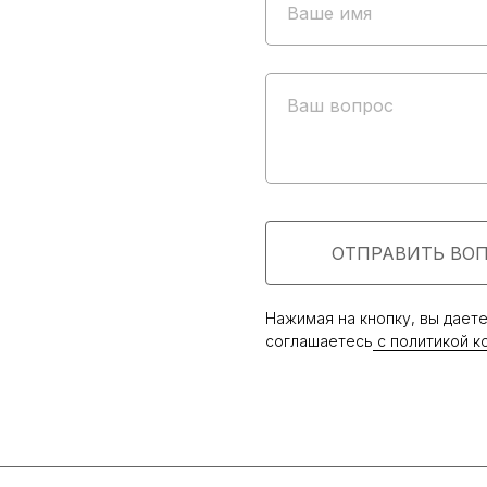
Ваше имя
Ваш вопрос
ДОСТАВКА
С ПРИМЕРКОЙ
Доставим ваш заказ в любую точку России.
Оплата после примерки
ОТПРАВИТЬ ВО
Нажимая на кнопку, вы дает
соглашаетесь
c политикой к
КАТАЛОГ
Новинки
Sale
LOOKBOOK