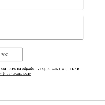
ФИРМЕННАЯ
УПАКОВКА
Каждое изделие упаковано
в индивидуальный мешочек-органайзер
ПРОС
е согласие на обработку персональных данных и
онфиденциальности
ПОКУПАТЕЛЯМ
О бренде
Оплата и доставка
Возврат и обмен