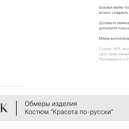
Базовая майка-б
можно создавать
Добавьте лаймо
дополните получ
Мяйка выполнена 
Состав: 95% хлоп
Цвет: лайм, белы
Произведено в Р